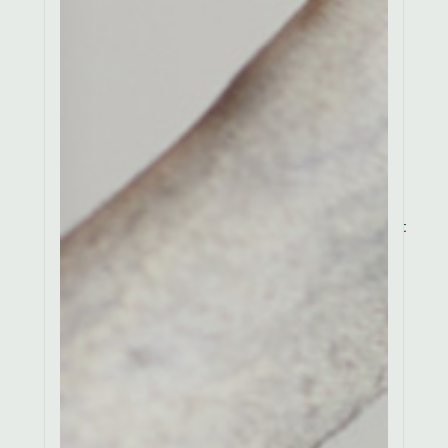
deserunt mollit anim id
est laborum. Lorem
ipsum dolor sit amet,
consectetur adipiscing
elit, sed do eiusmod
tempor incididunt ut
labore et dolore magna
aliqua. Lorem ipsum
dolor sit amet,
consectetur ut labore et
dolore sit.
4. How do i
exchange my
order?
Consectetur adipiscing