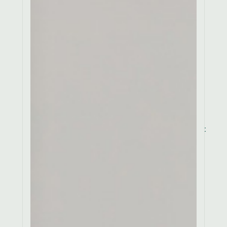
culpa qui officia
deserunt mollit anim id
est laborum. Lorem
ipsum dolor sit amet,
consectetur adipiscing
elit, sed do eiusmod
tempor incididunt ut
labore et dolore magna
aliqua. Lorem ipsum
dolor sit amet,
consectetur ut labore et
dolore sit.
3. Why is my
item on
backorder?