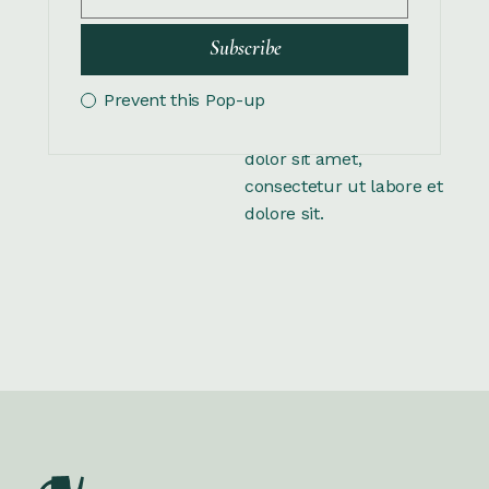
consectetur adipiscing
Subscribe
elit, sed do eiusmod
tempor incididunt ut
Prevent this Pop-up
labore et dolore magna
aliqua. Lorem ipsum
dolor sit amet,
consectetur ut labore et
dolore sit.