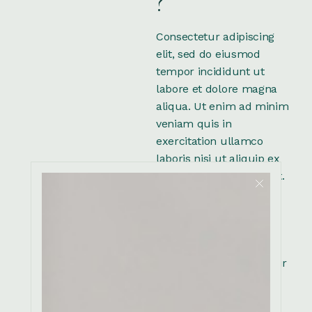
?
Consectetur adipiscing
elit, sed do eiusmod
tempor incididunt ut
labore et dolore magna
aliqua. Ut enim ad minim
veniam quis in
exercitation ullamco
laboris nisi ut aliquip ex
ea commodo consequat.
Duis aute irure dolor in
reprehenderit in
voluptate velit esse
cillum dolore eu fugiat
nulla pariatur. Excepteur
sint occaecat cupidatat
non proident, sunt in