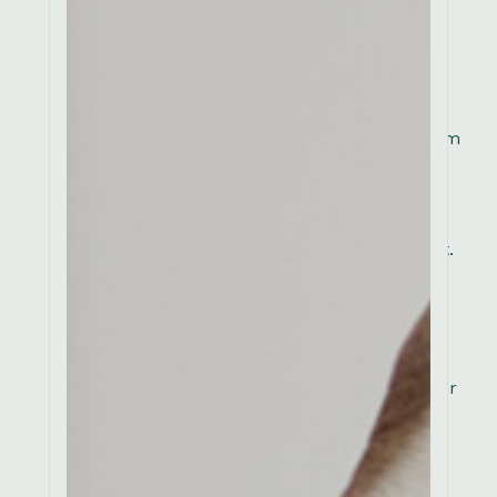
Consectetur adipiscing
elit, sed do eiusmod
tempor incididunt ut
labore et dolore magna
aliqua. Ut enim ad minim
veniam quis in
exercitation ullamco
laboris nisi ut aliquip ex
ea commodo consequat.
Duis aute irure dolor in
reprehenderit in
voluptate velit esse
cillum dolore eu fugiat
nulla pariatur. Excepteur
sint occaecat cupidatat
non proident, sunt in
culpa qui officia