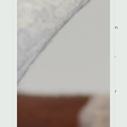
elit, sed do eiusmod
tempor incididunt ut
labore et dolore magna
aliqua. Ut enim ad minim
veniam quis in
exercitation ullamco
laboris nisi ut aliquip ex
ea commodo consequat.
Duis aute irure dolor in
reprehenderit in
voluptate velit esse
cillum dolore eu fugiat
nulla pariatur. Excepteur
sint occaecat cupidatat
non proident, sunt in
culpa qui officia
deserunt mollit anim id
est laborum. Lorem