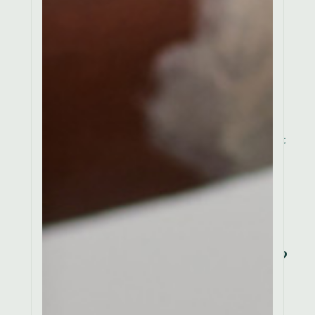
ipsum dolor sit amet,
consectetur adipiscing
elit, sed do eiusmod
tempor incididunt ut
labore et dolore magna
aliqua. Lorem ipsum
dolor sit amet,
consectetur ut labore et
dolore sit.
5. How do i
qualify for a
free shipping?
Consectetur adipiscing
elit, sed do eiusmod